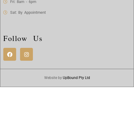
Fri: 8am - 6pm
Sat: By Appointment
Follow Us
Website by
UpBound Pty Ltd