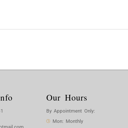
nfo
Our Hours
81
By Appointment Only:
Mon: Monthly
otmail.com