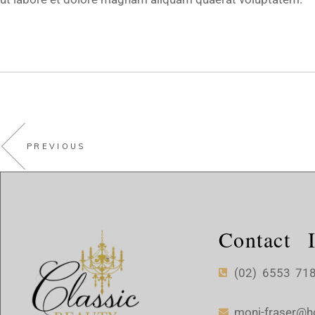
PREVIOUS
Contact I
(02) 6553 71
moni-fraser@h