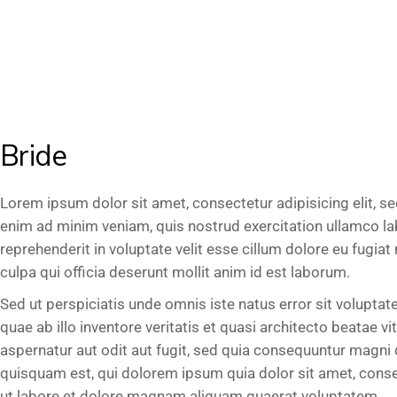
Bride
Lorem ipsum dolor sit amet, consectetur adipisicing elit, s
enim ad minim veniam, quis nostrud exercitation ullamco lab
reprehenderit in voluptate velit esse cillum dolore eu fugiat
culpa qui officia deserunt mollit anim id est laborum.
Sed ut perspiciatis unde omnis iste natus error sit volup
quae ab illo inventore veritatis et quasi architecto beatae
aspernatur aut odit aut fugit, sed quia consequuntur magni
quisquam est, qui dolorem ipsum quia dolor sit amet, conse
ut labore et dolore magnam aliquam quaerat voluptatem.