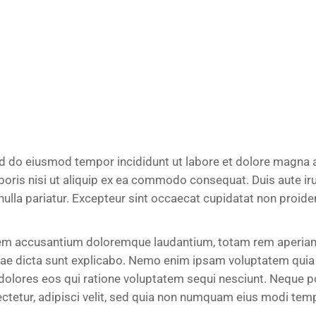
ed do eiusmod tempor incididunt ut labore et dolore magna a
oris nisi ut aliquip ex ea commodo consequat. Duis aute iru
 nulla pariatur. Excepteur sint occaecat cupidatat non proiden
tatem accusantium doloremque laudantium, totam rem aperia
 vitae dicta sunt explicabo. Nemo enim ipsam voluptatem quia
 dolores eos qui ratione voluptatem sequi nesciunt. Neque p
ctetur, adipisci velit, sed quia non numquam eius modi tem